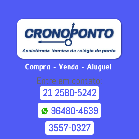
Entre em contato:
21 2580-5242
96480-4639
3557-0327