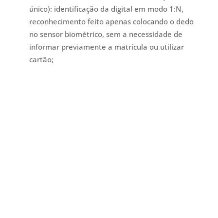
único): identificação da digital em modo 1:N,
reconhecimento feito apenas colocando o dedo
no sensor biométrico, sem a necessidade de
informar previamente a matrícula ou utilizar
cartão;
Temos toda linha
catracas,
controle
de acesso, relógio eletrônico de
ponto e vigias.
Fale com a equipe de vendas da